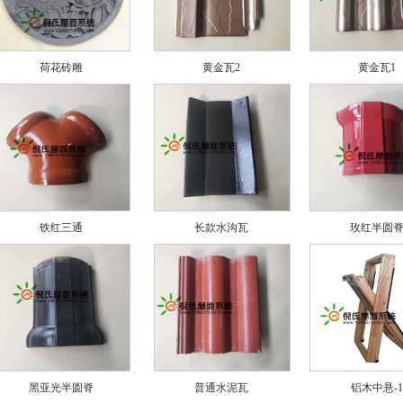
荷花砖雕
黄金瓦2
黄金瓦1
铁红三通
长款水沟瓦
玫红半圆
黑亚光半圆脊
普通水泥瓦
铝木中悬-1