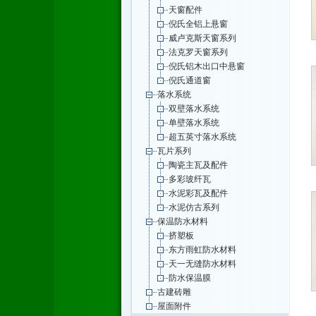
天窗配件
倪氏全铝上悬窗
威卢克斯天窗系列
法克罗天窗系列
倪氏铝木出口中悬窗
倪氏通道窗
落水系统
双壁落水系统
单壁落水系统
超五英寸落水系统
瓦片系列
陶瓷主瓦及配件
多彩玻纤瓦
水泥彩瓦及配件
水泥仿古系列
保温防水材料
挤塑板
东方雨虹防水材料
天一无缝防水材料
防水保温膜
古建砖雕
屋面附件