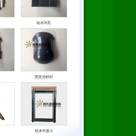
短水沟瓦
脊
黑亚光斜封
铝木中悬-6