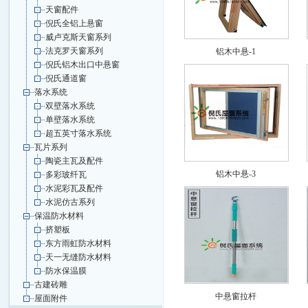
天窗配件
倪氏全铝上悬窗
威卢克斯天窗系列
法克罗天窗系列
铝木中悬-1
倪氏铝木出口中悬窗
倪氏通道窗
落水系统
双壁落水系统
单壁落水系统
超五英寸落水系统
瓦片系列
陶瓷主瓦及配件
铝木中悬-3
多彩玻纤瓦
水泥彩瓦及配件
水泥仿古系列
保温防水材料
挤塑板
东方雨虹防水材料
天一无缝防水材料
防水保温膜
古建砖雕
中悬窗拉杆
屋面附件