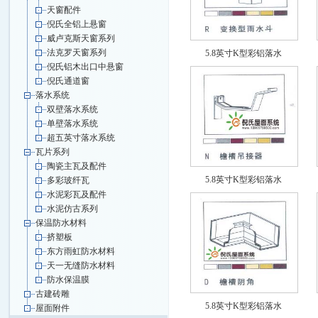
天窗配件
倪氏全铝上悬窗
威卢克斯天窗系列
法克罗天窗系列
5.8英寸K型彩铝落水
倪氏铝木出口中悬窗
倪氏通道窗
落水系统
双壁落水系统
单壁落水系统
超五英寸落水系统
瓦片系列
陶瓷主瓦及配件
5.8英寸K型彩铝落水
多彩玻纤瓦
水泥彩瓦及配件
水泥仿古系列
保温防水材料
挤塑板
东方雨虹防水材料
天一无缝防水材料
防水保温膜
古建砖雕
5.8英寸K型彩铝落水
屋面附件