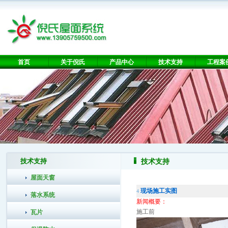
首页
关于倪氏
产品中心
技术支持
工程案
技术支持
技术支持
屋面天窗
现场施工实图
4
落水系统
新闻概要：
施工前
瓦片