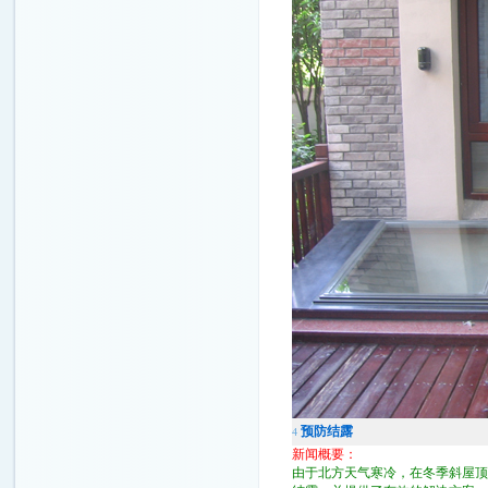
预防结露
4
新闻概要：
由于北方天气寒冷，在冬季斜屋顶