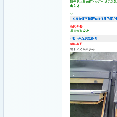
阳光房上阳光窗的使用使通风效果
出室外。
☆…
如果你还不确定这样优质的窗户
4
新闻概要：
屋顶造型设计 丰富的
地下采光实景参考
4
新闻概要：
地下采光实景参考