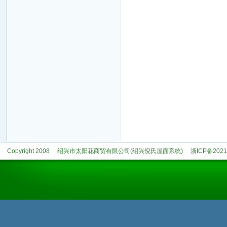
Copyright 2008
绍兴市太阳花商贸有限公司(绍兴倪氏屋面系统)
浙ICP备2021