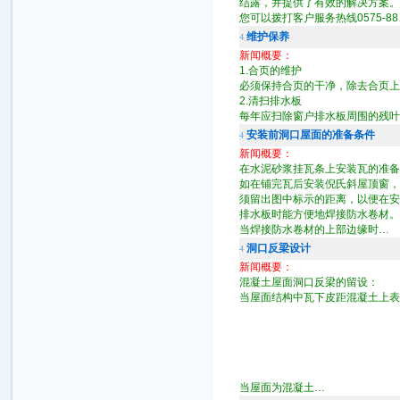
结露，并提供了有效的解决方案。
您可以拨打客户服务热线0575-88
维护保养
4
新闻概要：
1.合页的维护
必须保持合页的干净，除去合页上
2.清扫排水板
每年应扫除窗户排水板周围的残叶
安装前洞口屋面的准备条件
4
新闻概要：
在水泥砂浆挂瓦条上安装瓦的准备
如在铺完瓦后安装倪氏斜屋顶窗，
须留出图中标示的距离，以便在安
排水板时能方便地焊接防水卷材。
当焊接防水卷材的上部边缘时…
洞口反梁设计
4
新闻概要：
混凝土屋面洞口反梁的留设：
当屋面结构中瓦下皮距混凝土上表
当屋面为混凝土…